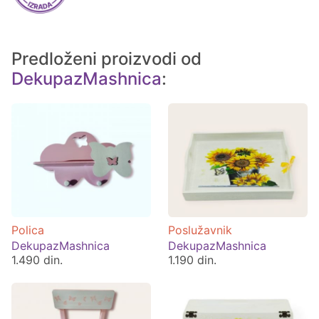
Predloženi proizvodi od
DekupazMashnica
:
Polica
Poslužavnik
DekupazMashnica
DekupazMashnica
1.490 din.
1.190 din.